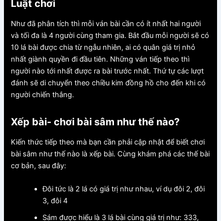
Luật chơi
Như đã phân tích thì mỗi ván bài cần có ít nhất hai người
và tối đa là 4 người cùng tham gia. Bắt đầu mỗi người sẽ có
10 lá bài được chia từ ngẫu nhiên, ai có quân giá trị nhỏ
nhất giành quyền đi đầu tiên. Những ván tiếp theo thì
người nào tới nhất được ra bài trước nhất. Thứ tự các lượt
đánh sẽ di chuyển theo chiều kim đồng hồ cho đến khi có
người chiến thắng.
Xếp bài- chơi bài sâm như thế nào?
Kiến thức tiếp theo mà bạn cần phải cập nhật để biết chơi
bài sâm như thế nào là xếp bài. Cùng khám phá các thế bài
cơ bản, sau đây:
Đôi tức là 2 lá có giá trị như nhau, ví dụ đôi 2, đôi
3, đôi 4
Sám được hiểu là 3 lá bài cùng giá trị như: 333,