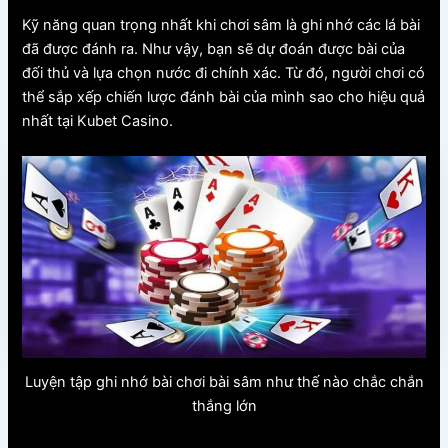
Kỹ năng quan trọng nhất khi chơi sâm là ghi nhớ các lá bài
đã được đánh ra. Như vậy, bạn sẽ dự đoán được bài của
đối thủ và lựa chọn nước đi chính xác. Từ đó, người chơi có
thể sắp xếp chiến lược đánh bài của mình sao cho hiệu quả
nhất tại Kubet Casino.
Luyện tập ghi nhớ bài chơi bài sâm như thế nào chắc chắn
thắng lớn