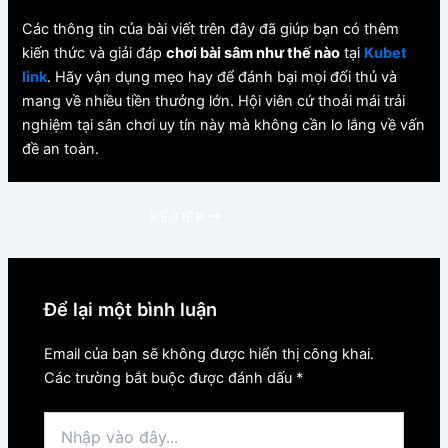
Các thông tin của bài viết trên đây đã giúp bạn có thêm
kiến thức và giải đáp
chơi bài sâm như thế nào
tại
Kubet
link
. Hãy vận dụng mẹo hay để đánh bại mọi đối thủ và
mang về nhiều tiền thưởng lớn. Hội viên cứ thoải mái trải
nghiệm tại sân chơi uy tín này mà không cần lo lắng về vấn
đề an toàn.
Điều
KẾ TIẾP
hướng
bài
viết
Để lại một bình luận
Email của bạn sẽ không được hiển thị công khai.
Các trường bắt buộc được đánh dấu
*
Nhập
vào