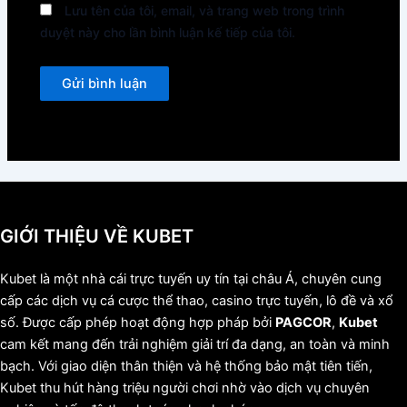
Lưu tên của tôi, email, và trang web trong trình
duyệt này cho lần bình luận kế tiếp của tôi.
GIỚI THIỆU VỀ KUBET
Kubet là một nhà cái trực tuyến uy tín tại châu Á, chuyên cung
cấp các dịch vụ cá cược thể thao, casino trực tuyến, lô đề và xổ
số. Được cấp phép hoạt động hợp pháp bởi
PAGCOR
,
Kubet
cam kết mang đến trải nghiệm giải trí đa dạng, an toàn và minh
bạch. Với giao diện thân thiện và hệ thống bảo mật tiên tiến,
Kubet thu hút hàng triệu người chơi nhờ vào dịch vụ chuyên