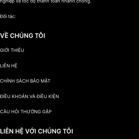
nghiệp và tốc độ thanh toán nhanh chóng.
Đối tác:
VỀ CHÚNG TÔI
GIỚI THIỆU
LIÊN HỆ
CHÍNH SÁCH BẢO MẬT
ĐIỀU KHOẢN VÀ ĐIỀU KIỆN
CÂU HỎI THƯỜNG GẶP
LIÊN HỆ VỚI CHÚNG TÔI