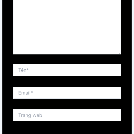
đây...
Tên*
Email*
Trang
web