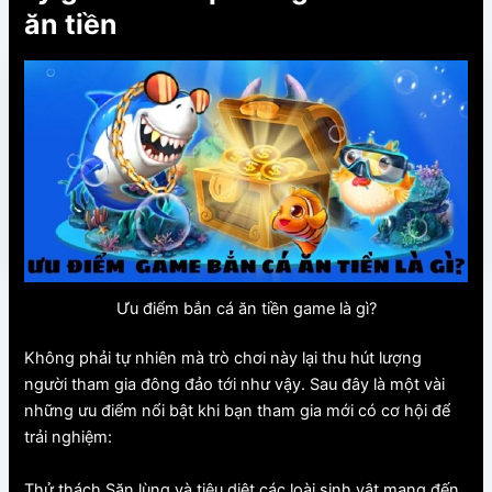
ăn tiền
Ưu điểm bắn cá ăn tiền game là gì?
Không phải tự nhiên mà trò chơi này lại thu hút lượng
người tham gia đông đảo tới như vậy. Sau đây là một vài
những ưu điểm nổi bật khi bạn tham gia mới có cơ hội để
trải nghiệm:
Thử thách Săn lùng và tiêu diệt các loài sinh vật mang đến