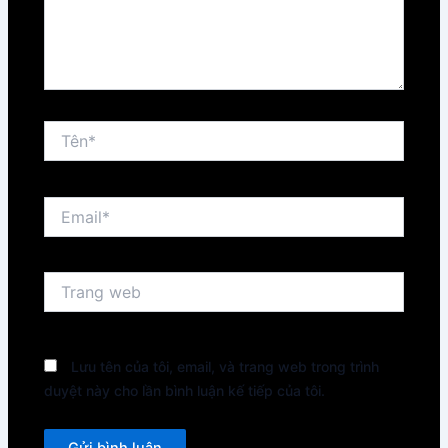
Tên*
Email*
Trang
web
Lưu tên của tôi, email, và trang web trong trình
duyệt này cho lần bình luận kế tiếp của tôi.