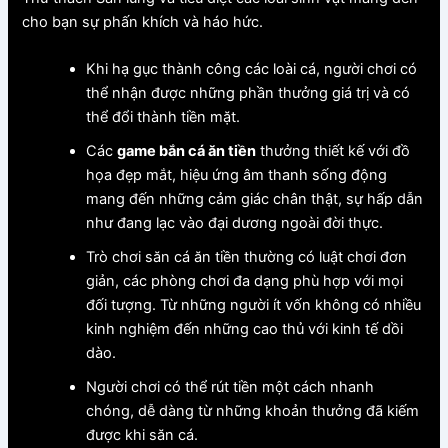
cho bạn sự phấn khích và háo hức.
Khi hạ gục thành công các loài cá, người chơi có
thể nhận được những phần thưởng giá trị và có
thể đổi thành tiền mặt.
Các
game bắn cá ăn tiền
thưởng thiết kế với đồ
họa đẹp mắt, hiệu ứng âm thanh sống động
mang đến những cảm giác chân thật, sự hấp dẫn
như đang lạc vào đại dương ngoài đời thực.
Trò chơi săn cá ăn tiền thường có luật chơi đơn
giản, các phòng chơi đa dạng phù hợp với mọi
đối tượng. Từ những người ít vốn không có nhiều
kinh nghiệm đến những cao thủ với kinh tế dồi
dào.
Người chơi có thể rút tiền một cách nhanh
chóng, dễ dàng từ những khoản thưởng đã kiếm
được khi săn cá.