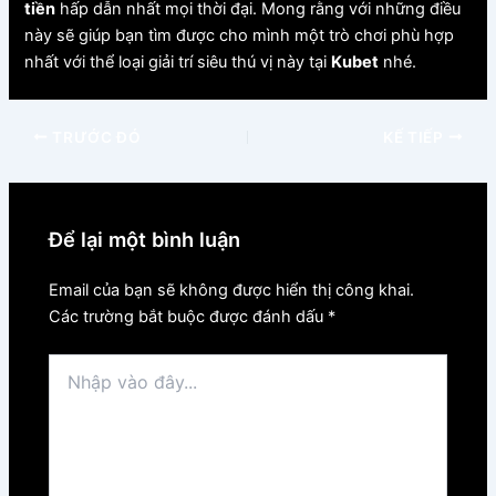
tiền
hấp dẫn nhất mọi thời đại. Mong rằng với những điều
này sẽ giúp bạn tìm được cho mình một trò chơi phù hợp
nhất với thể loại giải trí siêu thú vị này tại
Kubet
nhé.
Điều
TRƯỚC ĐÓ
KẾ TIẾP
hướng
bài
viết
Để lại một bình luận
Email của bạn sẽ không được hiển thị công khai.
Các trường bắt buộc được đánh dấu
*
Nhập
vào
đây...