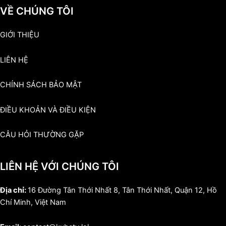
VỀ CHÚNG TÔI
GIỚI THIỆU
LIÊN HỆ
CHÍNH SÁCH BẢO MẬT
ĐIỀU KHOẢN VÀ ĐIỀU KIỆN
CÂU HỎI THƯỜNG GẶP
LIÊN HỆ VỚI CHÚNG TÔI
Địa chỉ:
16 Đường Tân Thới Nhất 8, Tân Thới Nhất, Quận 12, Hồ
Chí Minh, Việt Nam