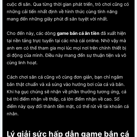
cuộc đi săn. Qua từng thời gian phát triển, trò chơi cũng có
những cải tiến nhất định về hình thức cùng tính năng
mang đến những giây phút đi săn tuyệt vời nhất.
Cho đến này, các dòng
game bắn cá ăn tiền
đã xuất hiện
tại nền tảng trực tuyến tại các nhà cái online. Nhờ vậy mà
anh em có thể tham gia mọi lúc mọi nơi trên chính thiết bị
di động của mình. Điều này mang đến sự thuận tiện và vô
cùng linh hoạt.
Cách chơi săn cá cũng vô cùng đơn giản, bạn chỉ ngắm
bắn thật chuẩn và xả súng vào hướng bơi của cá và bắn.
Khi hạ gục chúng sẽ nhận về phần thưởng tương ứng, cá
bé thì điểm nhận về thấp, cá lớn điểm nhận về cao. Số
điểm này quy đổi thành tiền mặt, có thể rút về tài khoản cá
nhân.
Lý giải sức hấp dẫn game bắn cá