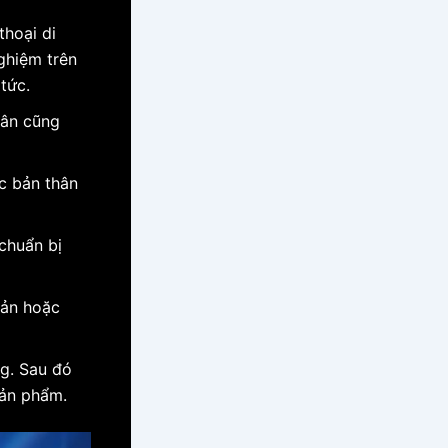
thoại di
ghiệm trên
tức.
hân cũng
c bản thân
chuẩn bị
bản hoặc
ng. Sau đó
sản phẩm.