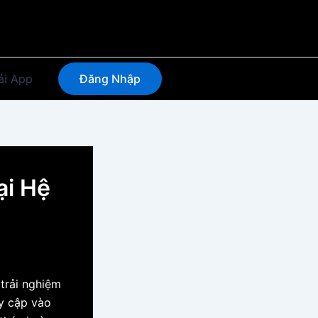
ải App
Đăng Nhập
ại Hệ
trải nghiệm
uy cập vào