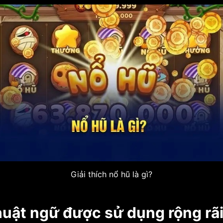
Giải thích nổ hũ là gì?
huật ngữ được sử dụng rộng rãi