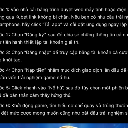
ớc 1: Vào nhà cái bằng trình duyệt web máy tính hoặc điện 
ng qua Kubet link không bị chặn. Nếu bạn có nhu cầu trải n
artphone, hãy click “Tải app” và cài đặt ứng dụng ngay lập 
ớc 2: Chọn “Đăng ký”, sau đó chia sẻ những thông tin cá n
 tiến hành thiết lập tài khoản giải trí.
ớc 3: Chọn “Đăng nhập” để truy cập bằng tài khoản cá cượ
 khởi tạo.
ớc 4: Chọn “Nạp tiền” nhằm mục đích giao dịch lần đầu để 
uồn vốn trải nghiệm game nổ hũ.
ớc 5: Click nhanh vào “Nổ hũ”, sau đó tùy chọn một phiên 
ủ đề bản thân cảm thấy hứng thú.
ớc 6: Khởi động game, tìm hiểu cơ chế quay và trúng thưở
i đặt mức cược mong muốn cũng như bắt đầu trải nghiệm 