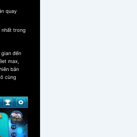
ắn quay
 nhất trong
 gian đến
 Bet max,
phiên bản
vô cùng