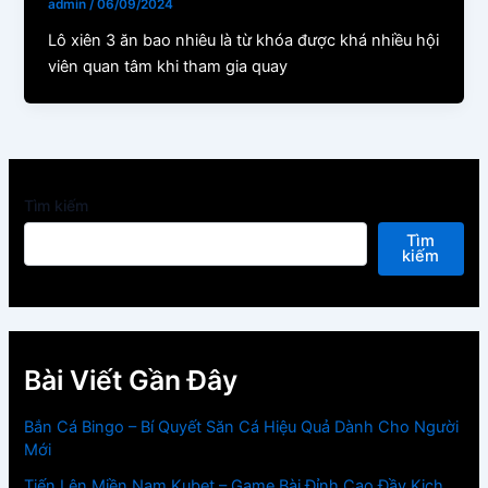
admin
/
06/09/2024
Lô xiên 3 ăn bao nhiêu là từ khóa được khá nhiều hội
viên quan tâm khi tham gia quay
Tìm kiếm
Tìm
kiếm
Bài Viết Gần Đây
Bắn Cá Bingo – Bí Quyết Săn Cá Hiệu Quả Dành Cho Người
Mới
Tiến Lên Miền Nam Kubet – Game Bài Đỉnh Cao Đầy Kịch