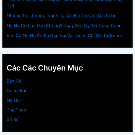
Tính
Những Tips Phòng Tránh Tài Xỉu Bịp Tại Nhà Cái Kubet
Nổ Hũ Có Lừa Đảo Không? Quay Slot Uy Tín Cùng Kubet
Bắn Cá Nổ Hũ Ăn Xu Cực Vui Và Thú Vị Chỉ Có Tại Kubet
Các Các Chuyên Mục
Bắn Cá
Game Bài
Nổ Hũ
Thể Thao
Xổ Số