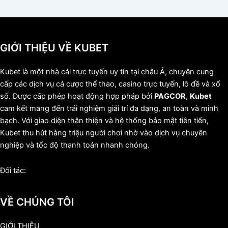
GIỚI THIỆU VỀ KUBET
Kubet là một nhà cái trực tuyến uy tín tại châu Á, chuyên cung
cấp các dịch vụ cá cược thể thao, casino trực tuyến, lô đề và xổ
số. Được cấp phép hoạt động hợp pháp bởi
PAGCOR
,
Kubet
cam kết mang đến trải nghiệm giải trí đa dạng, an toàn và minh
bạch. Với giao diện thân thiện và hệ thống bảo mật tiên tiến,
Kubet thu hút hàng triệu người chơi nhờ vào dịch vụ chuyên
nghiệp và tốc độ thanh toán nhanh chóng.
Đối tác:
VỀ CHÚNG TÔI
GIỚI THIỆU