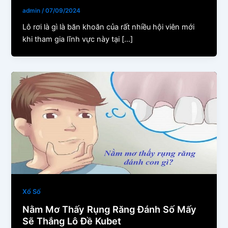
admin
/
07/09/2024
Lô rơi là gì là băn khoăn của rất nhiều hội viên mới
khi tham gia lĩnh vực này tại […]
Xổ Số
Nằm Mơ Thấy Rụng Răng Đánh Số Mấy
Sẽ Thắng Lô Đề Kubet