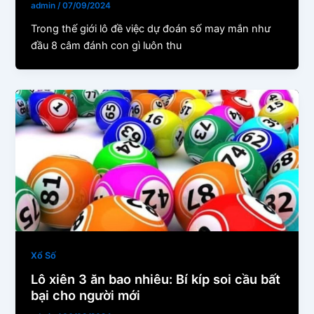
admin
/
07/09/2024
Trong thế giới lô đề việc dự đoán số may mắn như
đầu 8 câm đánh con gì luôn thu
Xổ Số
Lô xiên 3 ăn bao nhiêu: Bí kíp soi cầu bất
bại cho người mới